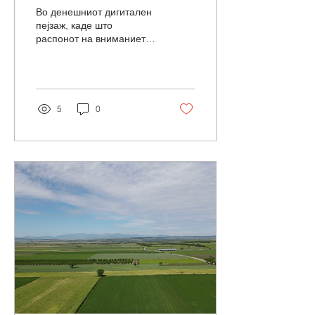
МАРКЕТИНГОТ ЗА ДА
Во денешниот дигитален
ПРИВЛЕЧЕТЕ НОВИ
пејзаж, каде што
распонот на вниманието
КЛИЕНТИ
се намалува и
конкуренцијата е голема,
бизнисите континуирано
бараат...
5
0