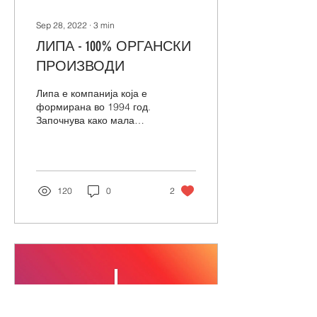
Sep 28, 2022
∙
3
min
ЛИПА - 100% ОРГАНСКИ
ПРОИЗВОДИ
Липа е компанија која е
формирана во 1994 год.
Започнува како мала
локална продавница, но
во 2004 година
сопствениците
одлучуваат да...
120
0
2