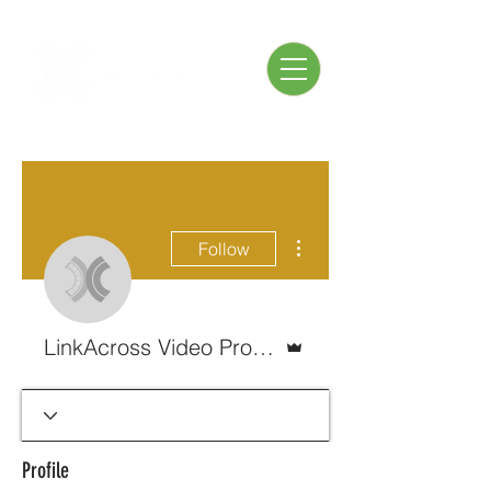
More actions
Follow
Admin
LinkAcross Video Production
Profile