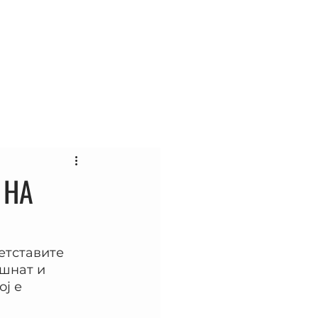
ас
Контакт
Блог
 НА
етставите 
шнат и 
ј е 