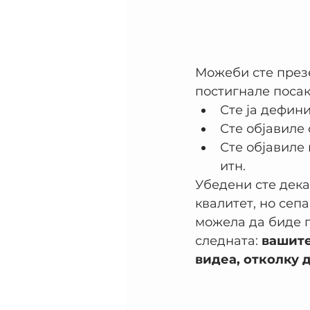
Можеби сте презе
постигнале посак
Сте ја дефин
Сте објавиле 
Сте објавиле 
итн.
Убедени сте дека
квалитет, но сепа
можела да биде п
следната: 
вашите
видеа, отколку 