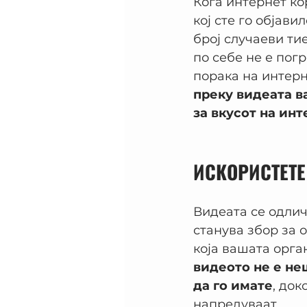
Кога интернет ко
кој сте го објави
број случаеви ти
по себе не е пог
порака на интерн
преку видеата в
за вкусот на ин
ИСКОРИСТЕТЕ
Видеата се одлич
станува збор за 
која вашата орга
видеото не е не
да го имате
, док
напредуваат.