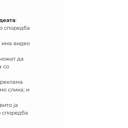
деата
:
о споредба 
 има видео 
можат да 
 со 
 реклама 
мо слика; и 
вито ја 
о споредба 