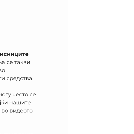
рисниците 
а се такви 
во 
и средства.
ногу често се 
ејќи нашите 
 во видеото 