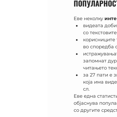
ПОПУЛАРНОСТ
Еве неколку 
инте
видеата доби
со текстовите
корисниците 
во споредба с
истражувањат
запомнат дури
читањето текс
за 27 пати е 
која има виде
сл.
Еве една статисти
објаснува попула
со другите средс