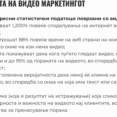
А НА ВИДЕО МАРКЕТИНГОТ
ресни статистички податоци поврзани со ви
ваат 1,200% повеќе споделувања на интернет в
;
трошат 88% повеќе време на веб страни на кои
о оние на кои нема видео;
а покажуваат дека кога луѓето гледаат видео, 
 и до 95% од пораката на видеото, во споредба
т;
зголемена веројатноста дека некој ќе кликне на
о, во споредба со онаа на која има текст или са
ка (која е резултат на истражување) која слико
рноста и важноста на видеото кај клиентите, в
тва за пренесување порака: