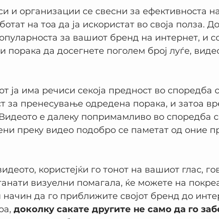
си и организации се свесни за ефективноста на
отат на тоа да ја искористат во своја полза. До
популарноста за вашиот бренд на интернет, и со
и порака да досегнете поголем број луѓе, видео
т ја има речиси секоја предност во споредба с
т за пренесување одредена порака, и затоа вр
 Видеото е далеку попримамливо во споредба со
ни преку видео подобро се паметат од оние п
видеото, користејќи го тонот на вашиот глас, го
танати визуелни помагала, ќе можете на покре
 начин да го приближите својот бренд до инте
а, 
доколку сакате другите не само да го заб