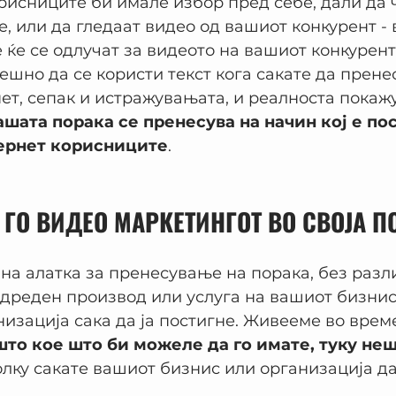
рисниците би имале избор пред себе, дали да ч
ле, или да гледаат видео од вашиот конкурент - 
е ќе се одлучат за видеото на вашиот конкурент
решно да се користи текст кога сакате да прене
ет, сепак и истражувањата, и реалноста покажу
ашата порака се пренесува на начин кој е по
тернет корисниците
.
 ГО ВИДЕО МАРКЕТИНГОТ ВО СВОЈА П
на алатка за пренесување на порака, без разл
одреден производ или услуга на вашиот бизнис
низација сака да ја постигне. Живееме во време
што кое што би можеле да го имате, туку неш
олку сакате вашиот бизнис или организација да