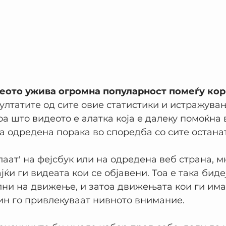
еото ужива огромна популарност помеѓу ко
зултатите од сите овие статистики и истражувањ
оа што видеото е алатка која е далеку помоќна 
 одредена порака во споредба со сите останат
лаат' на фејсбук или на одредена веб страна, м
ќи ги видеата кои се објавени. Тоа е така бид
лни на движење, и затоа движењата кои ги има
ин го привлекуваат нивното внимание.