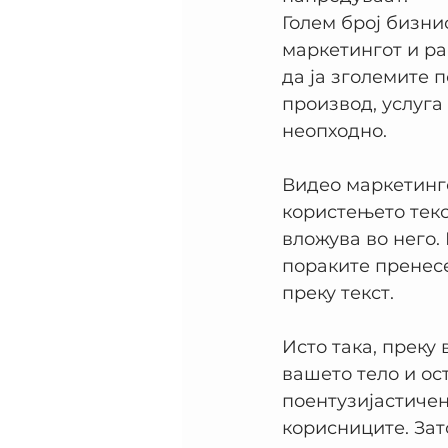
Голем број бизни
маркетингот и раб
да ја зголемите 
производ, услуга 
неопходно.
Видео маркетинго
користењето текс
вложува во него.
пораките пренесе
преку текст.
Исто така, преку 
вашето тело и ос
поентузијастичен
корисниците. Зато