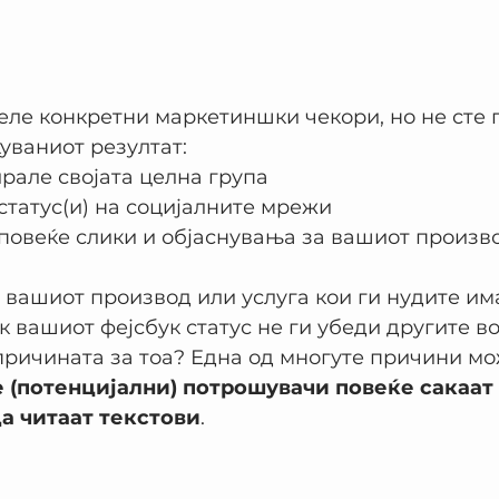
ле конкретни маркетиншки чекори, но не сте г
уваниот резултат:
ирале својата целна група
статус(и) на социјалните мрежи
повеќе слики и објаснувања за вашиот произво
 вашиот производ или услуга кои ги нудите им
к вашиот фејсбук статус не ги убеди другите во
ричината за тоа? Една од многуте причини мо
 (потенцијални) потрошувачи повеќе сакаат 
да читаат текстови
.