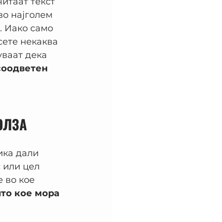
итаат текст 
во најголем 
. Иако само 
сете некаква 
ваат дека 
соодветен 
ОЛЗА
ика дали 
 или цел 
 во кое 
то кое мора 
 