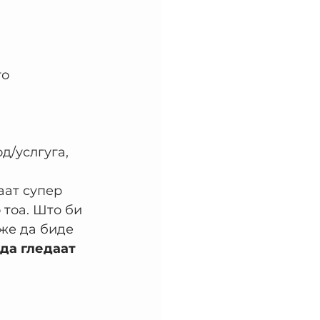
о 
д/услгуга, 
аат супер 
 тоа. Што би 
же да биде 
да гледаат 