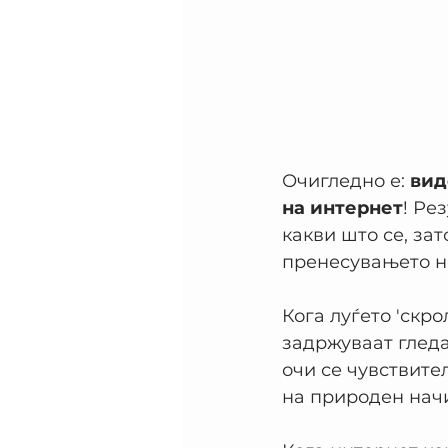
Очигледно е: 
вид
на интернет
! Ре
какви што се, зат
пренесувањето на
Кога луѓето 'скро
задржуваат гледај
очи се чувствите
на природен нач