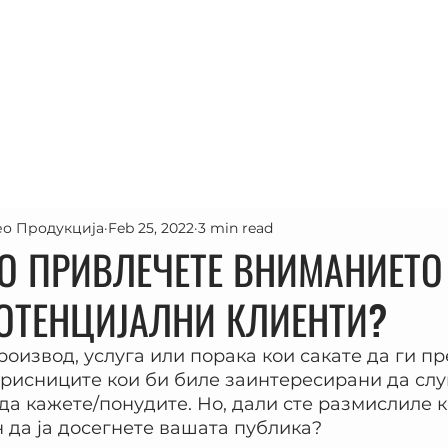
Почетна
Проекти
Услуги
За н
о Продукција
Feb 25, 2022
3 min read
ГО ПРИВЛЕЧЕТЕ ВНИМАНИЕТО
ОТЕНЦИЈАЛНИ КЛИЕНТИ?
оизвод, услуга или порака кои сакате да ги пр
рисниците кои би биле заинтересирани да слу
да кажете/понудите. Но, дали сте размислиле ко
 да ја досегнете вашата публика?