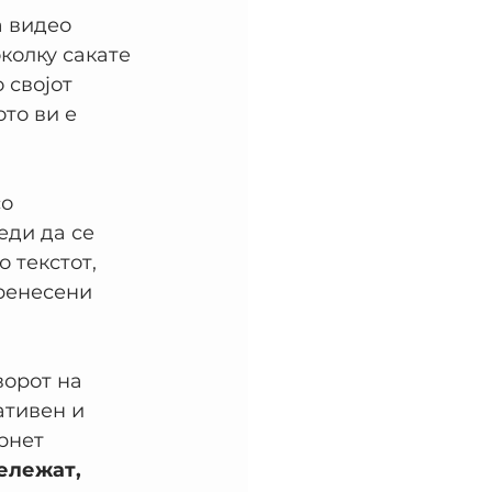
 видео 
колку сакате 
 својот 
то ви е 
о 
еди да се 
 текстот, 
ренесени 
ворот на 
ативен и 
рнет 
ележат, 