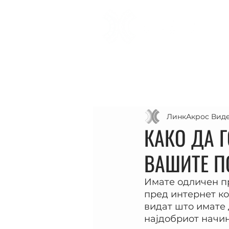
ЛинкАкрос Виде
КАКО ДА 
ВАШИТЕ П
Имате одличен пр
пред интернет ко
видат што имате 
најдобриот начин