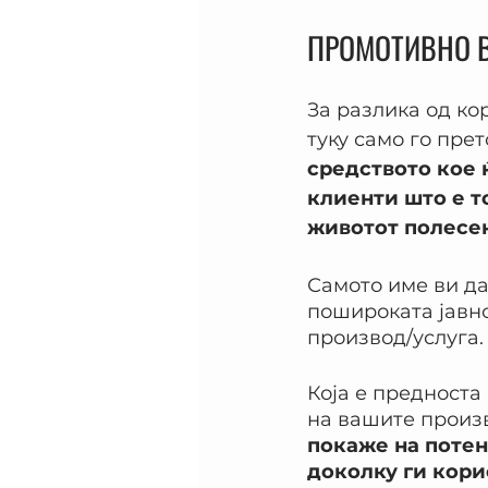
ПРОМОТИВНО 
За разлика од ко
туку само го пре
средството кое 
клиенти што е то
животот полесен
Самото име ви да
пошироката јавно
производ/услуга.
Која е предноста
на вашите произ
покаже на потен
доколку ги кори