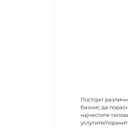
Постојат различн
бизнис да порасн
најчестите типов
услугите/поракит