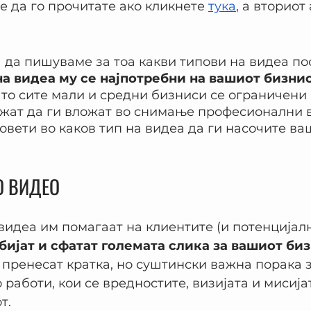
е да го прочитате ако кликнете 
тука
, а вториот
 да пишуваме за тоа какви типови на видеа пост
на видеа му се најпотребни на вашиот бизни
што сите мали и средни бизниси се ограничени 
жат да ги вложат во снимање професионални в
овети во каков тип на видеа да ги насочите ва
О ВИДЕО
идеа им помагаат на клиентите (и потенцијал
обијат и сфатат големата слика за вашиот би
 пренесат кратка, но суштински важна порака з
 работи, кои се вредностите, визијата и мисија
т.