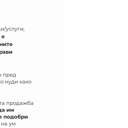
и/услуги, 
е 
ните 
рави 
е пред 
о нуди како 
ата продажба 
да им 
е подобри 
 на ум 