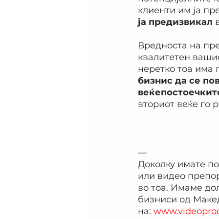
клиенти им ја пр
ја предизвикал
 
Вредноста на преп
квалитетен вашио
неретко тоа има 
бизнис да се по
веќепостоечкит
вториот веќе го 
—
Доколку имате по
или видео препо
во тоа. Имаме до
бизниси од Макед
на:
www.videoprod