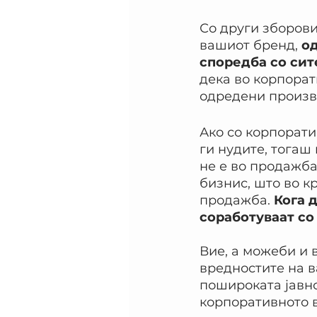
Со други зборови
вашиот бренд, 
од
споредба со сит
дека во корпорат
одредени произво
Ако со корпорати
ги нудите, тогаш
не е во продажба
бизнис, што во к
продажба. 
Кога 
соработуваат со
Вие, а можеби и 
вредностите на в
пошироката јавнос
корпоративното в