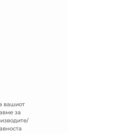
а вашиот 
авме за 
оизводите/
авноста 