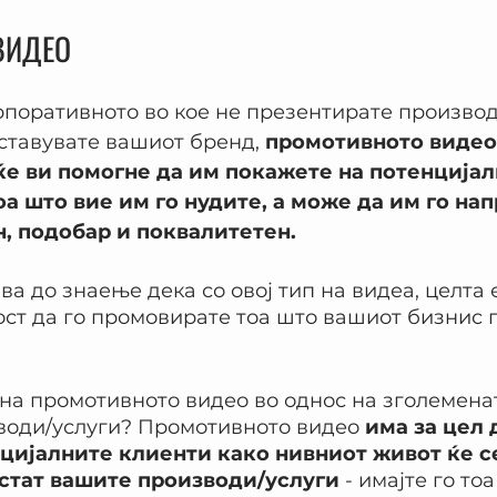
ВИДЕО
рпоративното во кое не презентирате производ
тставувате вашиот бренд, 
промотивното видео 
ќе ви помогне да им покажете на потенцијал
а што вие им го нудите, а може да им го нап
, подобар и поквалитетен.
ва до знаење дека со овој тип на видеа, целта 
ст да го промовирате тоа што вашиот бизнис г
 на промотивното видео во однос на зголемен
води/услуги? Промотивното видео 
има за цел 
цијалните клиенти како нивниот живот ќе с
стат вашите производи/услуги
 - имајте го тоа