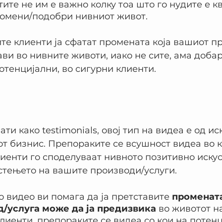
ите не им е важно колку тоа што го нудите е кв
промени/подобри нивниот живот.
те клиенти ја сфатат промената која вашиот п
ави во нивните животи, иако не сите, ама добар
отенцијални, во сигурни клиенти.
ти како testimonials, овој тип на видеа е од и
т бизнис. Препораките се всушност видеа во 
иенти го споделуваат нивното позитивно искуст
стењето на вашите производи/услуги.
 видео ви помага да ја претставите 
промената
/услуга може да ја предизвика
 во животот н
лиенти, препораките се видеа со кои на потенц