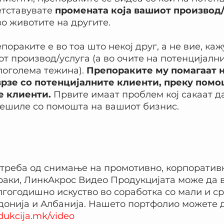
етставувате 
промената која вашиот производ/
во животите на другите.
ораките е во тоа што некој друг, а не вие, каж
т производ/услуга (а во очите на потенцијални
поголема тежина). 
Препораките му помагаат н
врзе со потенцијалните клиенти, преку помо
е клиенти.
 Првите имаат проблем кој сакаат да
решиле со помошта на вашиот бизнис.
треба од снимање на промотивно, корпоративн
раки, ЛинкАкрос Видео Продукцијата може да 
лгогодишно искуство во соработка со мали и с
онија и Албанија. Нашето портфолио можете д
ukcija.mk/video