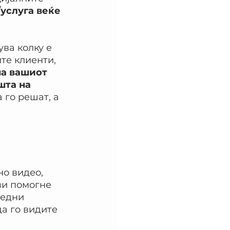
услуга веќе 
ува колку е 
те клиенти, 
а вашиот 
шта на 
 го решат, а 
о видео, 
ви помогне 
редни 
а го видите 