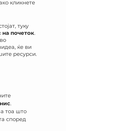
 ако кликнете 
ојат, туку 
с на почеток
. 
во 
идеа, ќе ви 
шите ресурси.
ните 
знис
. 
а тоа што 
та според 