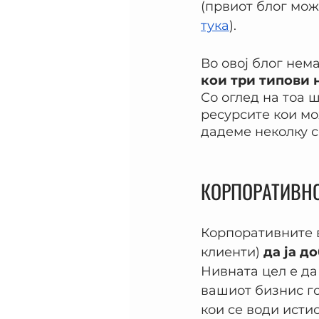
(првиот блог мож
тука
).
Во овој блог нема
кои три типови 
Со оглед на тоа 
ресурсите кои мо
дадеме неколку с
КОРПОРАТИВН
Корпоративните в
клиенти) 
да ја д
Нивната цел е да
вашиот бизнис го
кои се води истио