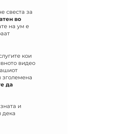
е свеста за 
атен во 
те на ум е 
аат 
лугите кои 
ивното видео 
вашиот 
н зголемена 
е да 
зната и 
 дека 