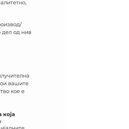
алитетно, 
роизвод/
 дел од нив 
склучителна 
кои вашите 
во кое е 
 која 
а 
ијалните 