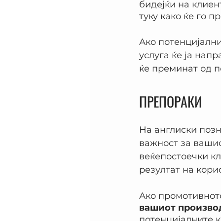
бидејќи на клиент
туку како ќе го 
Ако потенцијални
услуга ќе ја напр
ќе преминат од п
ПРЕПОРАКИ
На англиски позна
важност за вашио
веќепостоечки кл
резултат на кори
Ако промотивното
вашиот производ
потенцијалните к