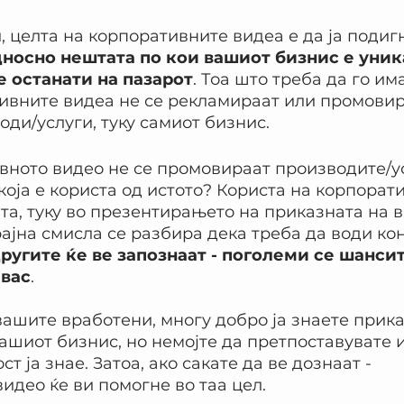
, целта на корпоративните видеа е да ја подигн
носно нештата по кои вашиот бизнис е уник
е останати на пазарот
. Тоа што треба да го има
ивните видеа не се рекламираат или промовир
ди/услуги, туку самиот бизнис.
вното видео не се промовираат производите/ус
 која е користа од истото? Користа на корпорат
та, туку во презентирањето на приказната на 
рајна смисла се разбира дека треба да води ко
другите ќе ве запознаат - поголеми се шансит
 вас
.
вашите вработени, многу добро ја знаете прика
ашиот бизнис, но немојте да претпоставувате и
т ја знае. Затоа, ако сакате да ве дознаат - 
идео ќе ви помогне во таа цел.